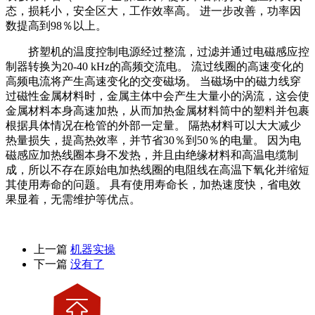
态，损耗小，安全区大，工作效率高。 进一步改善，功率因
数提高到98％以上。
挤塑机的温度控制电源经过整流，过滤并通过电磁感应控
制器转换为20-40 kHz的高频交流电。 流过线圈的高速变化的
高频电流将产生高速变化的交变磁场。 当磁场中的磁力线穿
过磁性金属材料时，金属主体中会产生大量小的涡流，这会使
金属材料本身高速加热，从而加热金属材料筒中的塑料并包裹
根据具体情况在枪管的外部一定量。 隔热材料可以大大减少
热量损失，提高热效率，并节省30％到50％的电量。 因为电
磁感应加热线圈本身不发热，并且由绝缘材料和高温电缆制
成，所以不存在原始电加热线圈的电阻线在高温下氧化并缩短
其使用寿命的问题。 具有使用寿命长，加热速度快，省电效
果显着，无需维护等优点。
上一篇
机器实操
下一篇
没有了